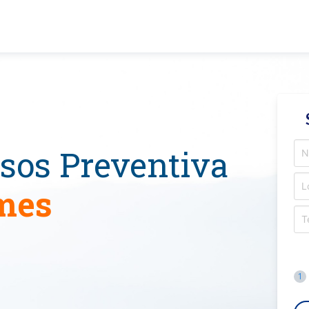
sos Preventiva
 mes
1