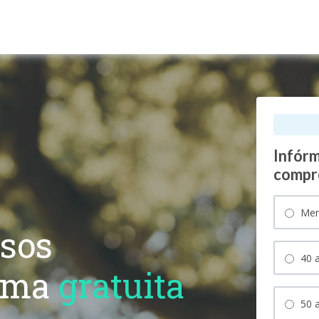
Infórm
compr
Men
esos
40 a
rma
gratuita
50 a