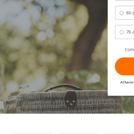
60 a
70 
Comp
Al hacer