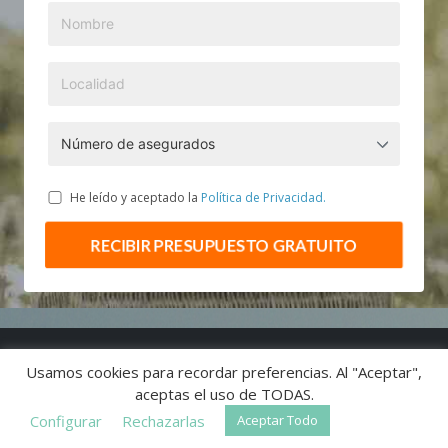
He leído y aceptado la
Política de Privacidad.
RECIBIR PRESUPUESTO GRATUITO
Política de
Aviso
Politica de
Información previa al
Usamos cookies para recordar preferencias. Al "Aceptar",
privacidad
Legal
cookies
asegurado
aceptas el uso de TODAS.
© 2025
Asegura Decesos
Configurar
Rechazarlas
Aceptar Todo