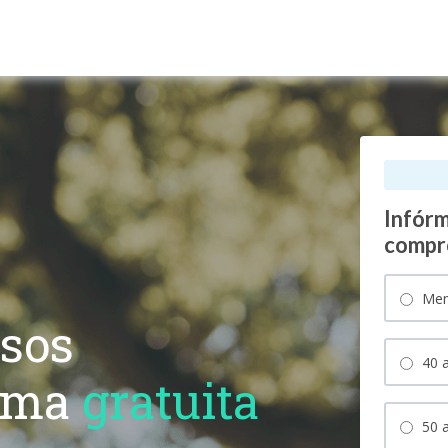
Infórm
compr
Men
esos
40 a
rma
gratuita
50 a