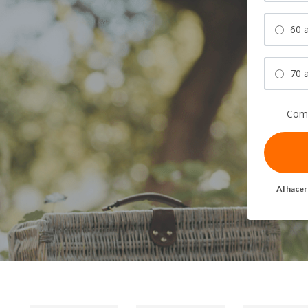
60 a
70 
Comp
Al hacer