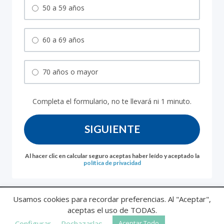
50 a 59 años
60 a 69 años
70 años o mayor
Completa el formulario, no te llevará ni 1 minuto.
SIGUIENTE
Al hacer clic en calcular seguro aceptas haber leído y aceptado la
política de privacidad
Usamos cookies para recordar preferencias. Al "Aceptar",
Política de
Aviso
Politica de
Información previa al
aceptas el uso de TODAS.
privacidad
Legal
cookies
asegurado
© 2025
Asegura Decesos
Configurar
Rechazarlas
Aceptar Todo