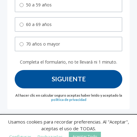
50 a 59 años
60 a 69 años
70 años o mayor
Completa el formulario, no te llevará ni 1 minuto.
SIGUIENTE
Al hacer clic en calcular seguro aceptas haber leído y aceptado la
política de privacidad
Usamos cookies para recordar preferencias. Al "Aceptar",
Política de
Aviso
Politica de
Información previa al
aceptas el uso de TODAS.
privacidad
Legal
cookies
asegurado
© 2025
Asegura Decesos
Configurar
Rechazarlas
Aceptar Todo