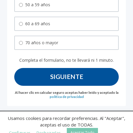
50 a 59 años
60 a 69 años
70 años o mayor
Completa el formulario, no te llevará ni 1 minuto.
SIGUIENTE
Al hacer clic en calcular seguro aceptas haber leído y aceptado la
política de privacidad
Usamos cookies para recordar preferencias. Al "Aceptar",
Política de
Aviso
Politica de
Información previa al
aceptas el uso de TODAS.
privacidad
Legal
cookies
asegurado
© 2025
Asegura Decesos
Configurar
Rechazarlas
Aceptar Todo